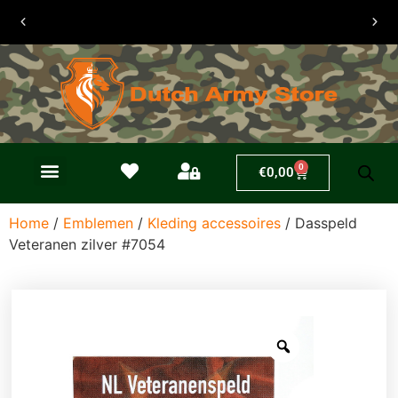
30 dagen
retouren
0
€
0,00
Home
/
Emblemen
/
Kleding accessoires
/ Dasspeld
Veteranen zilver #7054