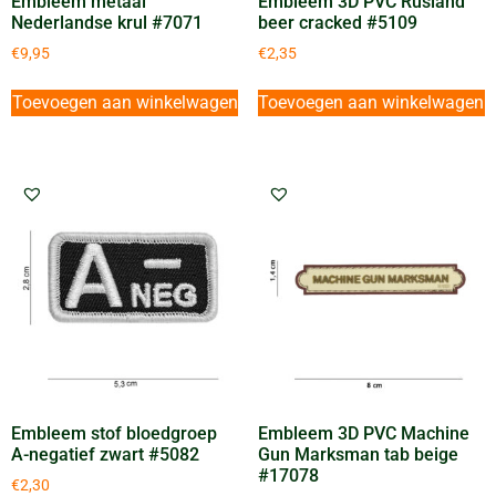
Embleem metaal
Embleem 3D PVC Rusland
Nederlandse krul #7071
beer cracked #5109
€
9,95
€
2,35
Toevoegen aan winkelwagen
Toevoegen aan winkelwagen
Embleem stof bloedgroep
Embleem 3D PVC Machine
A-negatief zwart #5082
Gun Marksman tab beige
#17078
€
2,30