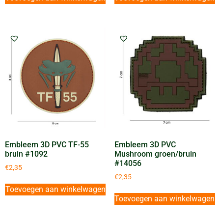
Embleem 3D PVC TF-55
Embleem 3D PVC
bruin #1092
Mushroom groen/bruin
#14056
€
2,35
€
2,35
Toevoegen aan winkelwagen
Toevoegen aan winkelwagen