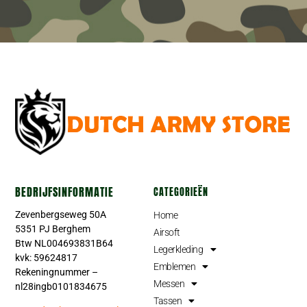
BEDRIJFSINFORMATIE
CATEGORIEËN
Zevenbergseweg 50A
Home
5351 PJ Berghem
Airsoft
Btw NL004693831B64
Legerkleding
kvk: 59624817
Emblemen
Rekeningnummer –
Messen
nl28ingb0101834675
Tassen