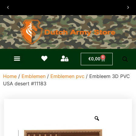
30 dagen
retouren
0
€
0,00
Home
/
Emblemen
/
Emblemen pvc
/ Embleem 3D PVC
USA desert #11183