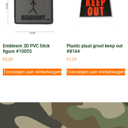
Embleem 3D PVC Stick
Plastic plaat groot keep out
figure #10055
#8164
€
2,35
€
1,25
Toevoegen aan winkelwagen
Toevoegen aan winkelwagen