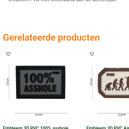
Gerelateerde producten
Embleem 3D PVC 100% asshole
Embleem 3D PVC Air