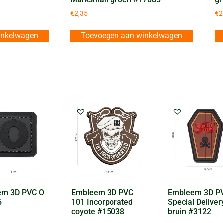
€
2,35
€
2
inkelwagen
Toevoegen aan winkelwagen
em 3D PVC O
Embleem 3D PVC
Embleem 3D P
5
101 Incorporated
Special Deliver
coyote #15038
bruin #3122