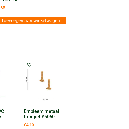
,35
Toevoegen aan winkelwagen
VC
Embleem metaal
y
trumpet #6060
€
4,10