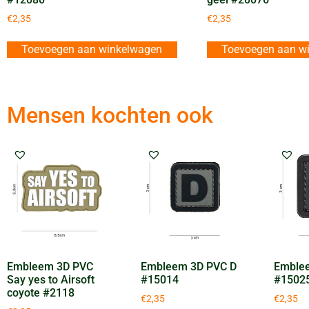
€
2,35
€
2,35
Toevoegen aan winkelwagen
Toevoegen aan w
Mensen kochten ook
Embleem 3D PVC
Embleem 3D PVC D
Emble
Say yes to Airsoft
#15014
#1502
coyote #2118
€
2,35
€
2,35