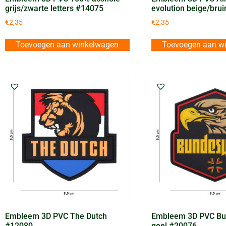
grijs/zwarte letters #14075
evolution beige/bru
€
2,35
€
2,35
Toevoegen aan winkelwagen
Toevoegen aan w
Embleem 3D PVC The Dutch
Embleem 3D PVC B
#12080
geel #20076