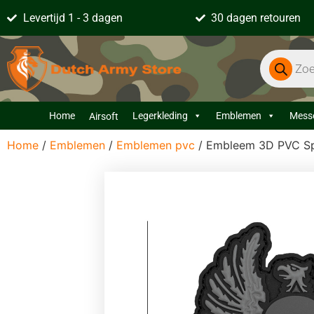
Levertijd 1 - 3 dagen
30 dagen retouren
Home
Legerkleding
Emblemen
Mess
Airsoft
Home
/
Emblemen
/
Emblemen pvc
/ Embleem 3D PVC Spa