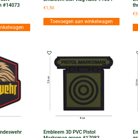
in #14073
th
€
1,50
€
3
Toevoegen aan winkelwagen
inkelwagen
undeswehr
Embleem 3D PVC Pistol
Em
Marksman groen #17083
gr