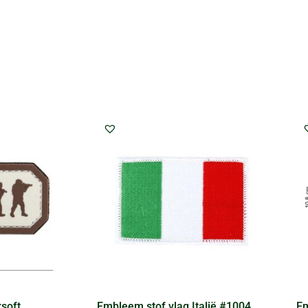
soft
Embleem stof vlag Italië #1004
Em