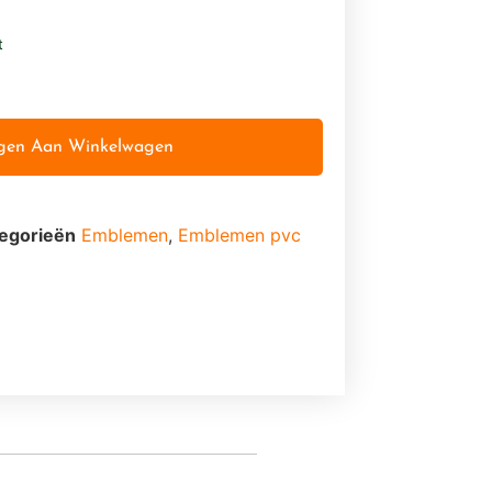
t
gen Aan Winkelwagen
egorieën
Emblemen
,
Emblemen pvc