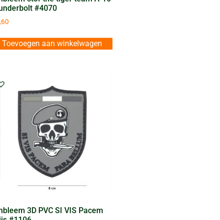
underbolt #4070
,60
Toevoegen aan winkelwagen
bleem 3D PVC SI VIS Pacem
ijs #1106