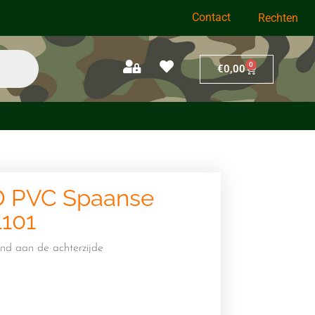
Contact
Rechten
0
€
0,00
 PVC Spaanse
1101
nd aan de achterzijde