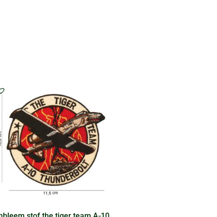
bleem stof the tiger team A-10