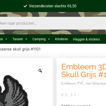
Verzendkosten slechts €6,50
en
Tassen
Camping
Kinderen
Vlaggen & stickers
anse skull grijs #1101
Embleem 3D
Skull Grijs #
Embleem PVC met klittenba
€
2,35