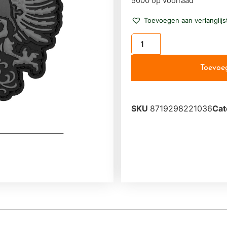
5000 op voorraad
Toevoegen aan verlanglijs
Toevoe
SKU
8719298221036
Cat