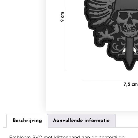
Beschrijving
Aanvullende informatie
Embleem PVC met klittenband aan de achterzijde