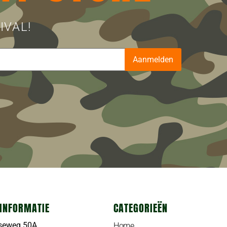
IVAL!
Aanmelden
INFORMATIE
CATEGORIEËN
seweg 50A
Home