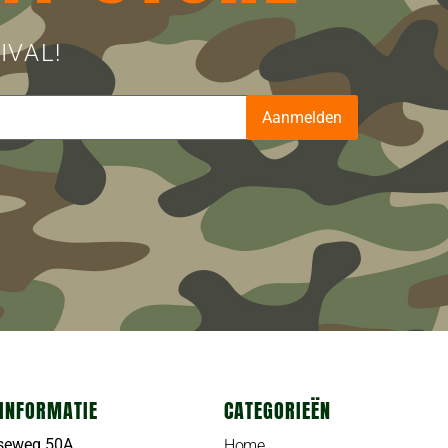
IVAL!
Aanmelden
INFORMATIE
CATEGORIEËN
seweg 50A
Home