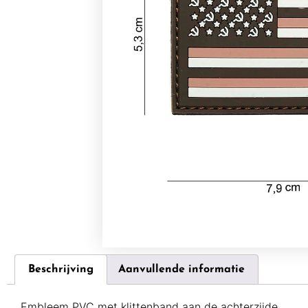
Beschrijving
Aanvullende informatie
Embleem PVC met klittenband aan de achterzijde