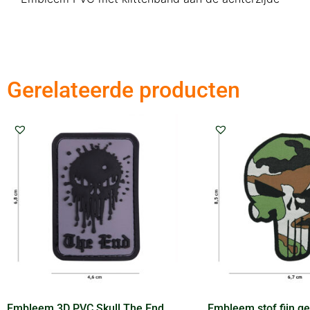
Gerelateerde producten
Embleem 3D PVC Skull The End
Embleem stof fijn g