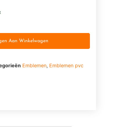
t
gen Aan Winkelwagen
egorieën
Emblemen
,
Emblemen pvc