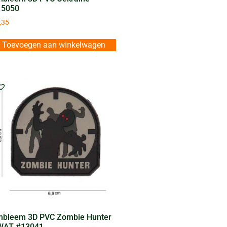
15050
,35
Toevoegen aan winkelwagen
bleem 3D PVC Zombie Hunter
WAT #13041