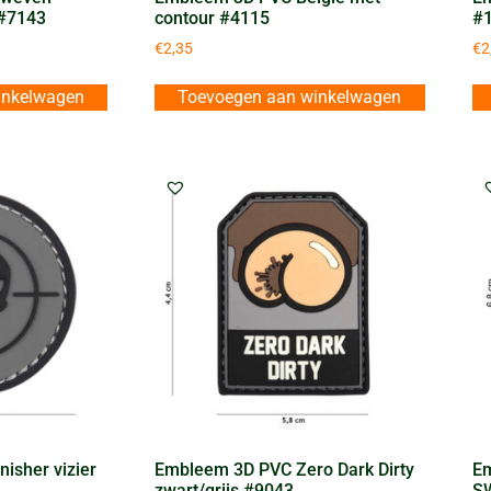
 #7143
contour #4115
#
€
2,35
€
2
inkelwagen
Toevoegen aan winkelwagen
isher vizier
Embleem 3D PVC Zero Dark Dirty
Em
zwart/grijs #9043
S