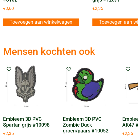
€
3,60
€
2,35
Toevoegen aan winkelwagen
Toevoegen aan w
Mensen kochten ook
Embleem 3D PVC
Embleem 3D PVC
Emble
Spartan grijs #10098
Zombie Duck
AK47 
groen/paars #10052
€
2,35
€
2,35