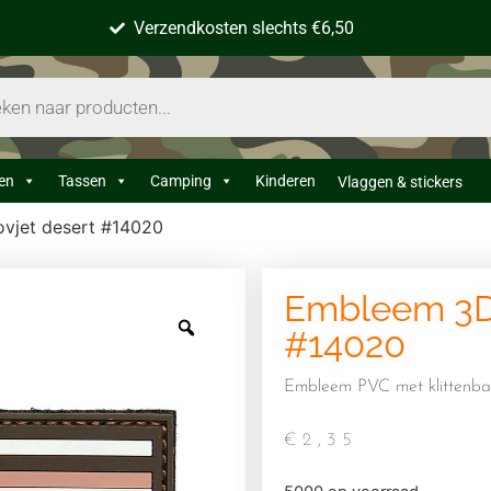
Verzendkosten slechts €6,50
en
Tassen
Camping
Kinderen
Vlaggen & stickers
vjet desert #14020
Embleem 3D 
#14020
Embleem PVC met klittenba
€
2,35