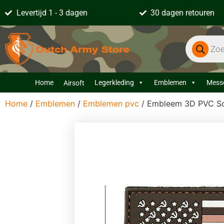
Levertijd 1 - 3 dagen
30 dagen retouren
Home
Legerkleding
Emblemen
Mess
Airsoft
Home
/
Emblemen
/
Emblemen pvc
/ Embleem 3D PVC So