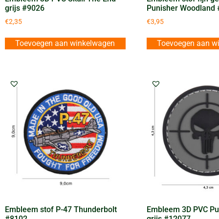
grijs #9026
Punisher Woodland
€
2,35
€
3,95
Toevoegen aan winkelwagen
Toevoegen aan w
Embleem stof P-47 Thunderbolt
Embleem 3D PVC Pun
#8102
grijs #12077