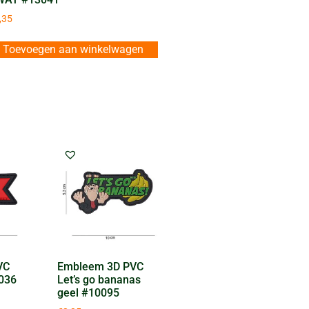
,35
Toevoegen aan winkelwagen
VC
Embleem 3D PVC
036
Let’s go bananas
geel #10095