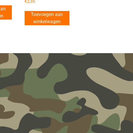
€
2,35
aan
Toevoegen aan
en
winkelwagen