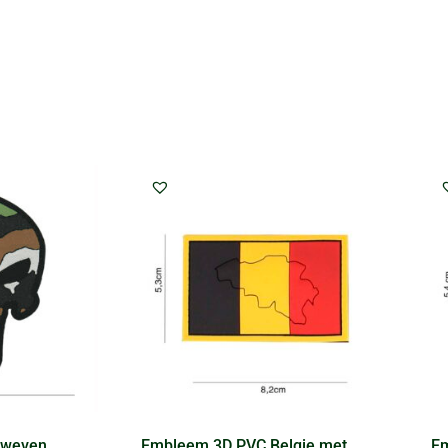
eweven
Embleem 3D PVC Belgie met
Em