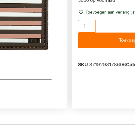
5000 op voorraad
Toevoegen aan verlanglijs
Toevoe
SKU
8719298178606
Cat