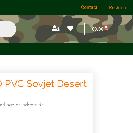
Contact
Rechten
0
€
0,00
PVC Sovjet Desert
nd aan de achterzijde