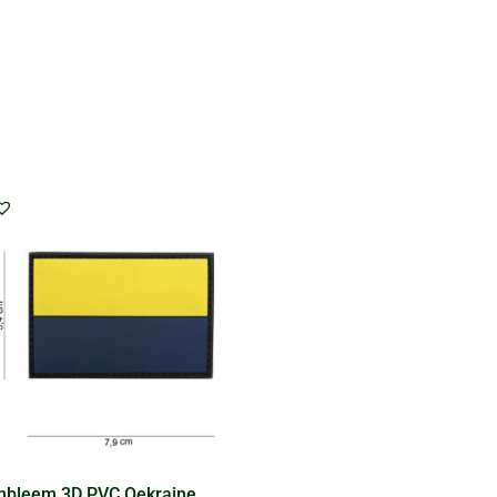
bleem 3D PVC Oekraine