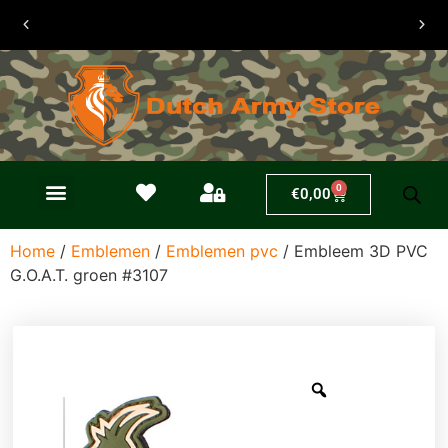
Verzendkosten
slechts €6,50
0
€
0,00
Home
/
Emblemen
/
Emblemen pvc
/ Embleem 3D PVC
G.O.A.T. groen #3107