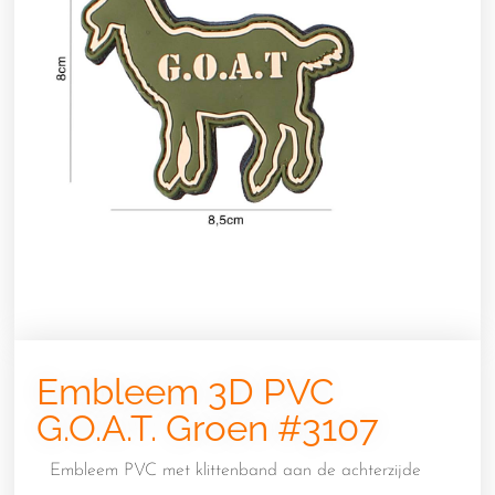
Embleem 3D PVC
G.O.A.T. Groen #3107
Embleem PVC met klittenband aan de achterzijde