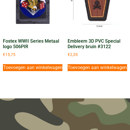
Fostex WWII Series Metaal
Embleem 3D PVC Special
logo 506PIR
Delivery bruin #3122
€
15,75
€
2,35
Toevoegen aan winkelwagen
Toevoegen aan winkelwagen