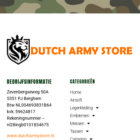
BEDRIJFSINFORMATIE
CATEGORIEËN
Zevenbergseweg 50A
Home
5351 PJ Berghem
Airsoft
Btw NL004693831B64
Legerkleding
kvk: 59624817
Emblemen
Rekeningnummer –
Messen
nl28ingb0101834675
Tassen
www.dutcharmystore.nl
Camping