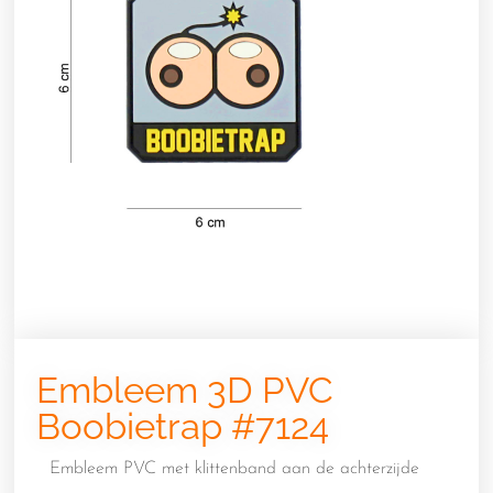
Embleem 3D PVC
Boobietrap #7124
Embleem PVC met klittenband aan de achterzijde