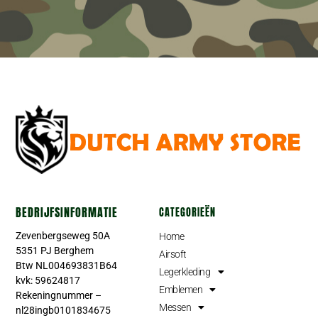
BEDRIJFSINFORMATIE
CATEGORIEËN
Zevenbergseweg 50A
Home
5351 PJ Berghem
Airsoft
Btw NL004693831B64
Legerkleding
kvk: 59624817
Emblemen
Rekeningnummer –
Messen
nl28ingb0101834675