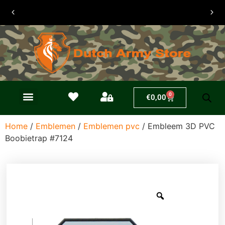
30 dagen
retouren
0
€
0,00
Home
/
Emblemen
/
Emblemen pvc
/ Embleem 3D PVC
Boobietrap #7124