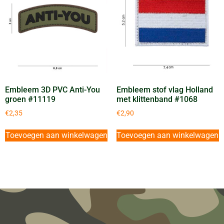
Embleem 3D PVC Anti-You
Embleem stof vlag Holland
groen #11119
met klittenband #1068
€
2,35
€
2,90
Toevoegen aan winkelwagen
Toevoegen aan winkelwagen