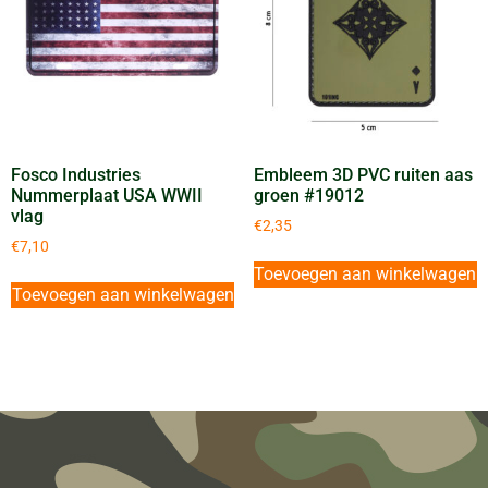
Fosco Industries
Embleem 3D PVC ruiten aas
Nummerplaat USA WWII
groen #19012
vlag
€
2,35
€
7,10
Toevoegen aan winkelwagen
Toevoegen aan winkelwagen