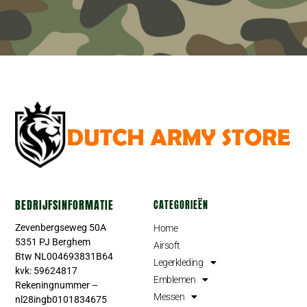
BEDRIJFSINFORMATIE
CATEGORIEËN
Zevenbergseweg 50A
Home
5351 PJ Berghem
Airsoft
Btw NL004693831B64
Legerkleding
kvk: 59624817
Emblemen
Rekeningnummer –
Messen
nl28ingb0101834675