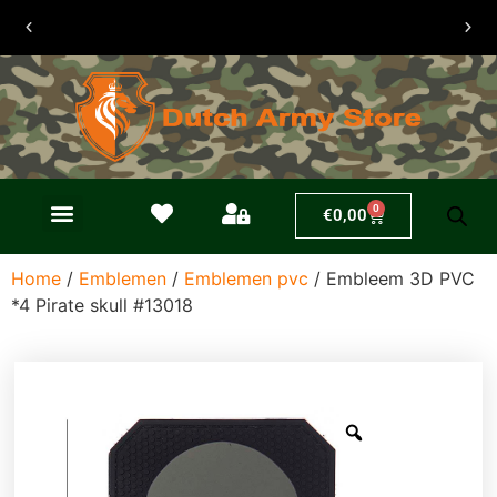
30 dagen
retouren
0
€
0,00
Home
/
Emblemen
/
Emblemen pvc
/ Embleem 3D PVC
*4 Pirate skull #13018