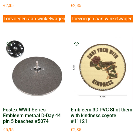
€
2,35
€
2,35
Toevoegen aan winkelwagen
Toevoegen aan winkelwagen
Fostex WWII Series
Embleem 3D PVC Shot them
Embleem metaal D-Day 44
with kindness coyote
pin 5 beaches #5074
#11121
€
5,95
€
2,35