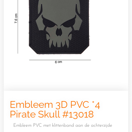
Embleem 3D PVC *4
Pirate Skull #13018
Embleem PVC met klittenband aan de achterzijde