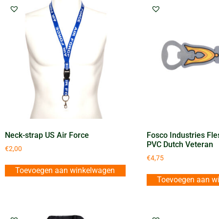
Neck-strap US Air Force
Fosco Industries Fl
PVC Dutch Veteran
€
2,00
€
4,75
Toevoegen aan winkelwagen
Toevoegen aan w