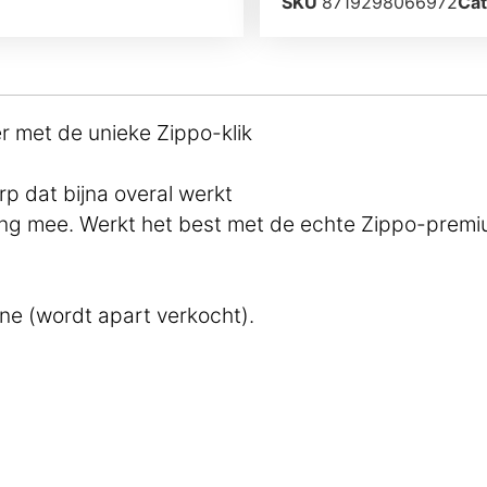
SKU
8719298066972
Cat
 met de unieke Zippo-klik
p dat bijna overal werkt
ang mee. Werkt het best met de echte Zippo-prem
e (wordt apart verkocht).