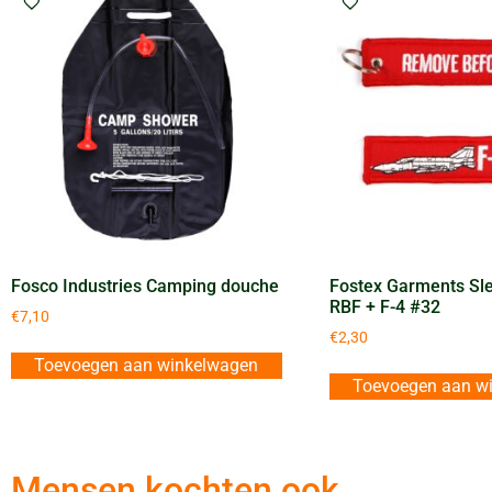
Fosco Industries Camping douche
Fostex Garments Sl
RBF + F-4 #32
€
7,10
€
2,30
Toevoegen aan winkelwagen
Toevoegen aan w
Mensen kochten ook