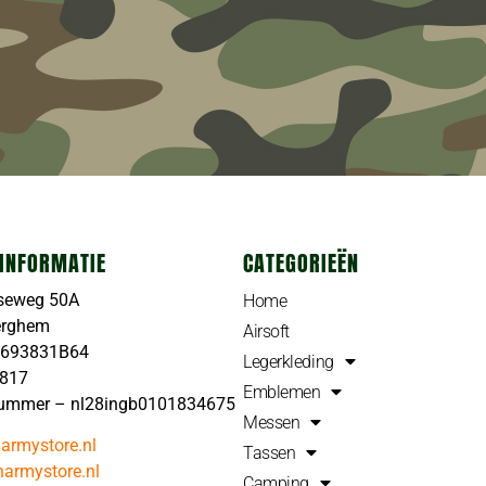
INFORMATIE
CATEGORIEËN
seweg 50A
Home
erghem
Airsoft
4693831B64
Legerkleding
4817
Emblemen
ummer – nl28ingb0101834675
Messen
armystore.nl
Tassen
armystore.nl
Camping