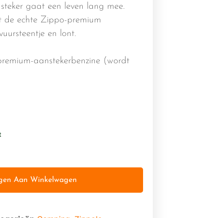
steker gaat een leven lang mee.
t de echte Zippo-premium
uursteentje en lont.
premium-aanstekerbenzine (wordt
t
gen Aan Winkelwagen