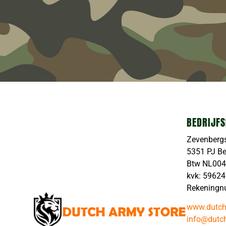
BEDRIJFS
Zevenberg
5351 PJ B
Btw NL00
kvk: 5962
Rekeningn
www.dutch
info@dutch