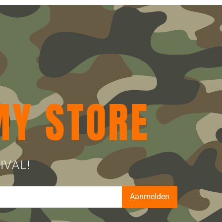
MY STORE
IVAL!
Aanmelden