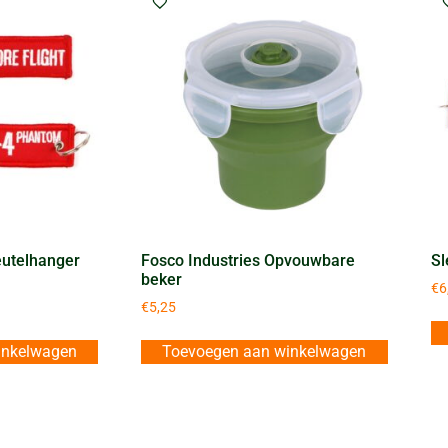
eutelhanger
Fosco Industries Opvouwbare
Sl
beker
€
6
€
5,25
inkelwagen
Toevoegen aan winkelwagen