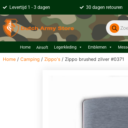
Levertijd 1 - 3 dagen
30 dagen retouren
Home
Legerkleding
Emblemen
Mess
Airsoft
Home
/
Camping
/
Zippo's
/ Zippo brushed zilver #0371