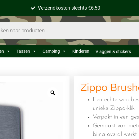
Verzendkosten slechts €6,50
en
Tassen
Camping
Kinderen
Vlaggen & stickers
Zippo Brush
Een echte windbes
unieke Zippo-klik
Verpakt in een ge
Gemaakt van meta
bijna overal werkt