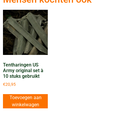
Tentharingen US
Army original set à
10 stuks gebruikt
€
20,95
Toevoegen aan
winkelwagen