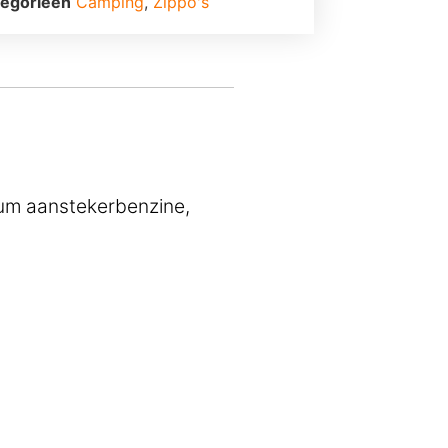
egorieën
Camping
,
Zippo's
ium aanstekerbenzine,