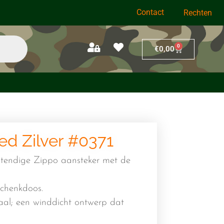
Contact
Rechten
0
€
0,00
ed Zilver #0371
tendige Zippo aansteker met de
schenkdoos.
al; een winddicht ontwerp dat