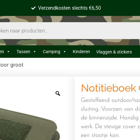
Verzendkosten slechts €6,50
en
Tassen
Camping
Kinderen
Vlaggen & stickers
door groot
Notitieboek
Gestoffeerd outdoor/tac
sluiting. Voorzien van 
de binnenzijde. Handig
werk. De stevige cover z
een stootje kan.