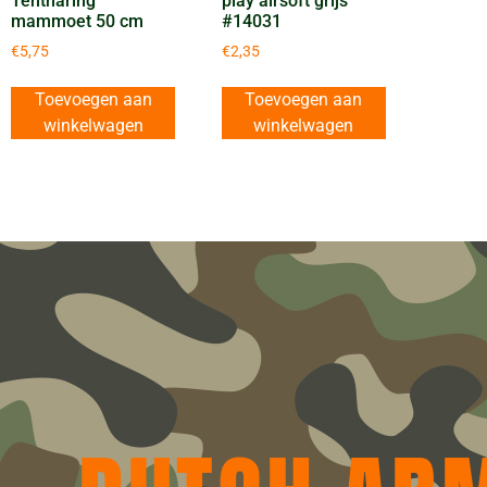
Tentharing
play airsoft grijs
mammoet 50 cm
#14031
€
5,75
€
2,35
Toevoegen aan
Toevoegen aan
winkelwagen
winkelwagen