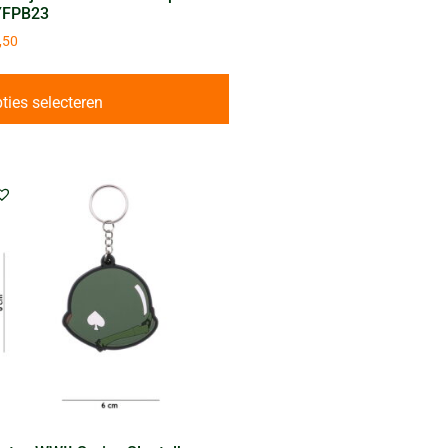
YFPB23
,50
ties selecteren