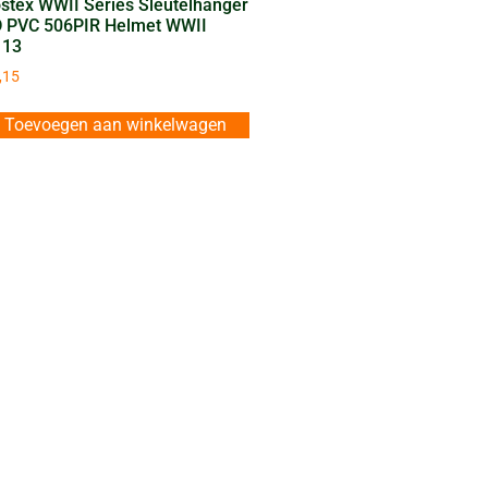
stex WWII Series Sleutelhanger
 PVC 506PIR Helmet WWII
113
,15
Toevoegen aan winkelwagen