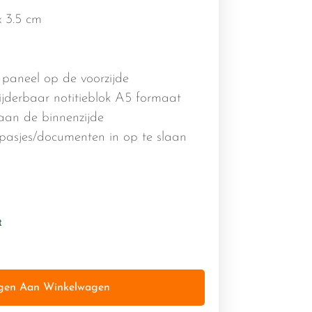
x 3.5 cm
 paneel op de voorzijde
jderbaar notitieblok A5 formaat
an de binnenzijde
 pasjes/documenten in op te slaan
t
gen Aan Winkelwagen