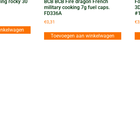
ing rocky 30
BCB BCB Fire dragon French
Fo
military cooking 7g fuel caps.
3D
FD336A
#
€
0,31
€
3
inkelwagen
Toevoegen aan winkelwagen