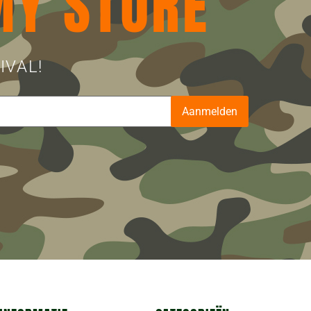
MY STORE
IVAL!
Aanmelden