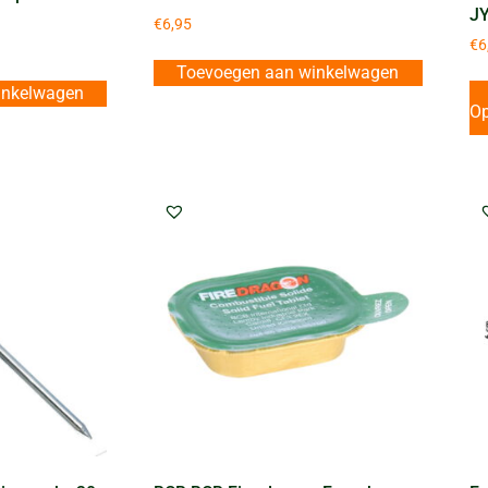
J
€
6,95
€
6
Toevoegen aan winkelwagen
inkelwagen
Op