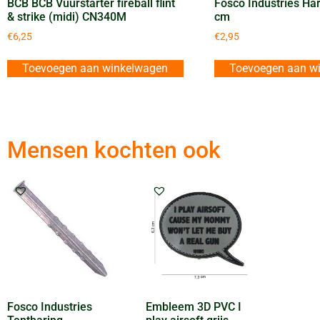
BCB BCB Vuurstarter fireball flint
Fosco Industries Har
& strike (midi) CN340M
cm
€
6,25
€
2,95
Toevoegen aan winkelwagen
Toevoegen aan w
Mensen kochten ook
Fosco Industries
Embleem 3D PVC I