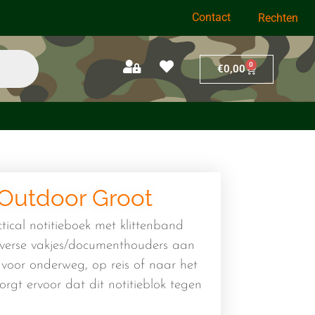
Contact
Rechten
0
€
0,00
 Outdoor Groot
tical notitieboek met klittenband
diverse vakjes/documenthouders aan
 voor onderweg, op reis of naar het
orgt ervoor dat dit notitieblok tegen