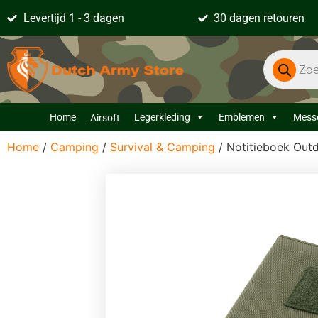
Levertijd 1 - 3 dagen
30 dagen retouren
Home
Legerkleding
Emblemen
Mess
Airsoft
Home
/
Camping
/
Survival & Camping
/ Notitieboek Out