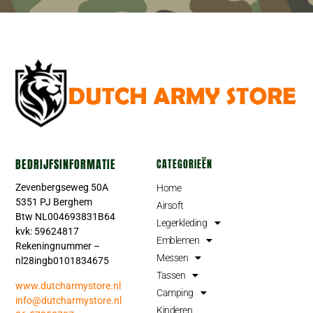
BEDRIJFSINFORMATIE
CATEGORIEËN
Zevenbergseweg 50A
Home
5351 PJ Berghem
Airsoft
Btw NL004693831B64
Legerkleding
kvk: 59624817
Emblemen
Rekeningnummer –
Messen
nl28ingb0101834675
Tassen
www.dutcharmystore.nl
Camping
info@dutcharmystore.nl
Kinderen