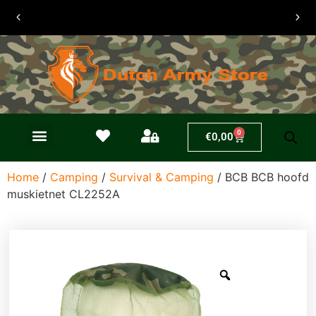
30 dagen
retouren
0
€
0,00
Home
/
Camping
/
Survival & Camping
/ BCB BCB hoofd
muskietnet CL2252A