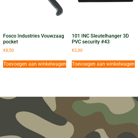
Fosco Industries Vouwzaag
101 INC Sleutelhanger 3D
pocket
PVC security #43
€
8,50
€
2,30
Toevoegen aan winkelwagen
Toevoegen aan winkelwagen