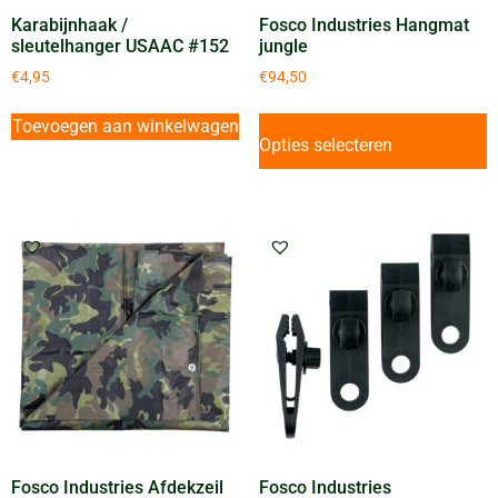
Karabijnhaak /
Fosco Industries Hangmat
sleutelhanger USAAC #152
jungle
€
4,95
€
94,50
Toevoegen aan winkelwagen
Opties selecteren
Fosco Industries Afdekzeil
Fosco Industries