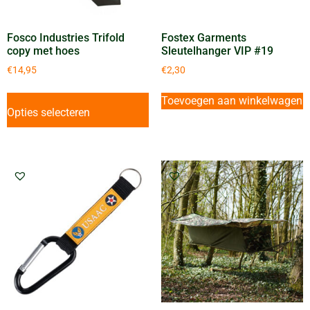
Fosco Industries Trifold
Fostex Garments
copy met hoes
Sleutelhanger VIP #19
€
14,95
€
2,30
Toevoegen aan winkelwagen
Opties selecteren