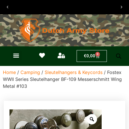
30 dagen
retouren
0
€
0,00
Home
/
Camping
/
Sleutelhangers & Keycords
/ Fostex
WWII Series Sleutelhanger BF-109 Messerschmitt Wing
Metal #103