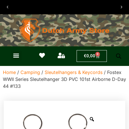
30 dagen
retouren
0
€
0,00
Home
/
Camping
/
Sleutelhangers & Keycords
/ Fostex
WWII Series Sleutelhanger 3D PVC 101st Airborne D-Day
44 #133