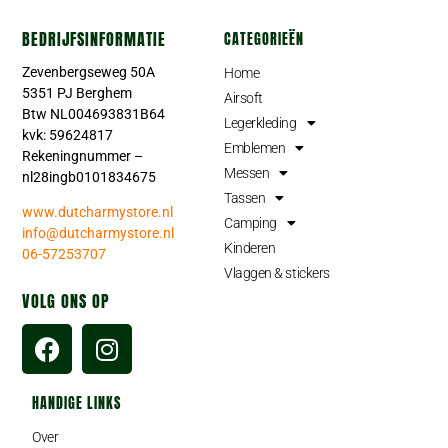
BEDRIJFSINFORMATIE
CATEGORIEËN
Zevenbergseweg 50A
Home
5351 PJ Berghem
Airsoft
Btw NL004693831B64
Legerkleding
kvk: 59624817
Emblemen
Rekeningnummer –
Messen
nl28ingb0101834675
Tassen
www.dutcharmystore.nl
Camping
info@dutcharmystore.nl
Kinderen
06-57253707
Vlaggen & stickers
VOLG ONS OP
HANDIGE LINKS
Over