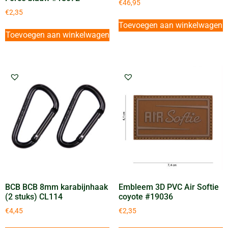
€
46,95
€
2,35
Toevoegen aan winkelwagen
Toevoegen aan winkelwagen
BCB BCB 8mm karabijnhaak
Embleem 3D PVC Air Softie
(2 stuks) CL114
coyote #19036
€
4,45
€
2,35