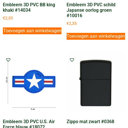
Embleem 3D PVC BB king
Embleem 3D PVC schild
khaki #14034
Japanse oorlog groen
#10016
€
2,35
€
2,35
Toevoegen aan winkelwagen
Toevoegen aan winkelwagen
Embleem 3D PVC U.S. Air
Zippo mat zwart #0368
Force blauw #18072