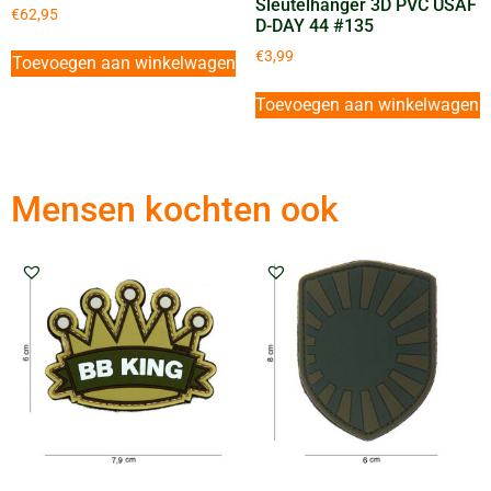
Sleutelhanger 3D PVC USAF
€
62,95
D-DAY 44 #135
€
3,99
Toevoegen aan winkelwagen
Toevoegen aan winkelwagen
Mensen kochten ook