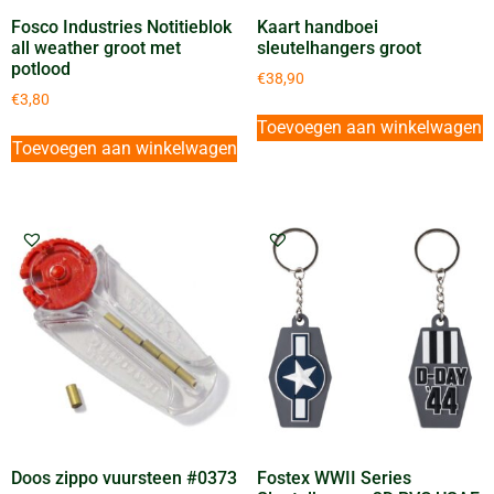
Fosco Industries Notitieblok
Kaart handboei
all weather groot met
sleutelhangers groot
potlood
€
38,90
€
3,80
Toevoegen aan winkelwagen
Toevoegen aan winkelwagen
Doos zippo vuursteen #0373
Fostex WWII Series