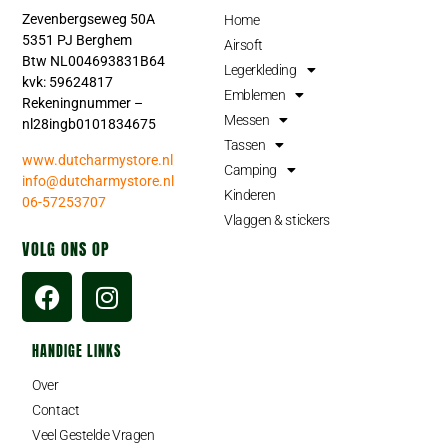
Zevenbergseweg 50A
Home
5351 PJ Berghem
Airsoft
Btw NL004693831B64
Legerkleding
kvk: 59624817
Emblemen
Rekeningnummer –
Messen
nl28ingb0101834675
Tassen
www.dutcharmystore.nl
Camping
info@dutcharmystore.nl
Kinderen
06-57253707
Vlaggen & stickers
VOLG ONS OP
HANDIGE LINKS
Over
Contact
Veel Gestelde Vragen