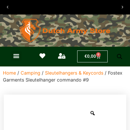
30 dagen
retouren
0
€
0,00
Home
/
Camping
/
Sleutelhangers & Keycords
/ Fostex
Garments Sleutelhanger commando #9