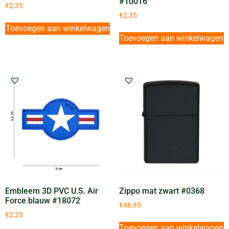
#10016
€
2,35
€
2,35
Toevoegen aan winkelwagen
Toevoegen aan winkelwagen
Embleem 3D PVC U.S. Air
Zippo mat zwart #0368
Force blauw #18072
€
46,95
€
2,35
Toevoegen aan winkelwagen