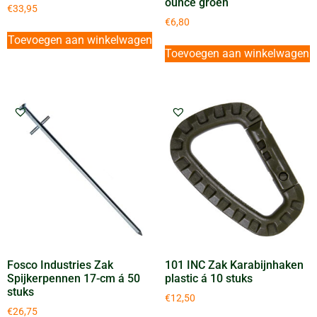
ounce groen
€
33,95
€
6,80
Toevoegen aan winkelwagen
Toevoegen aan winkelwagen
Fosco Industries Zak
101 INC Zak Karabijnhaken
Spijkerpennen 17-cm á 50
plastic á 10 stuks
stuks
€
12,50
€
26,75