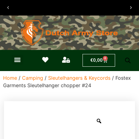
0
€
0,00
Home
/
Camping
/
Sleutelhangers & Keycords
/ Fostex
Garments Sleutelhanger chopper #24