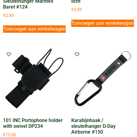
Sleutelhanger Marines
licht
Baret #124
€
3,50
€
2,95
Toevoegen aan winkelwagen
Toevoegen aan winkelwagen
101 INC Portophone holder
Karabijnhaak /
with swivel DP234
sleutelhanger D-Day
Airborne #150
€
12,60