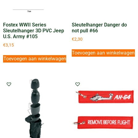
Fostex WWII Series
Sleutelhanger Danger do
Sleutelhanger 3D PVC Jeep
not pull #66
U.S. Army #105
€
2,30
€
3,15
Toevoegen aan winkelwagen
Toevoegen aan winkelwagen