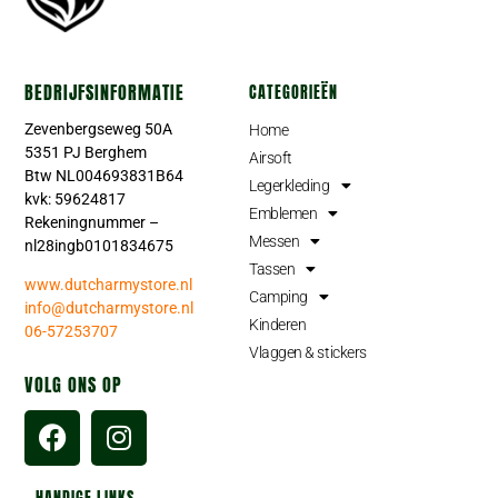
BEDRIJFSINFORMATIE
CATEGORIEËN
Zevenbergseweg 50A
Home
5351 PJ Berghem
Airsoft
Btw NL004693831B64
Legerkleding
kvk: 59624817
Emblemen
Rekeningnummer –
Messen
nl28ingb0101834675
Tassen
www.dutcharmystore.nl
Camping
info@dutcharmystore.nl
Kinderen
06-57253707
Vlaggen & stickers
VOLG ONS OP