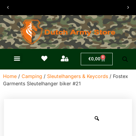
30 dagen
retouren
0
€
0,00
Home
/
Camping
/
Sleutelhangers & Keycords
/ Fostex
Garments Sleutelhanger biker #21