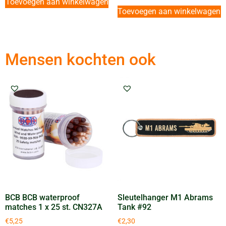
Toevoegen aan winkelwagen
Toevoegen aan winkelwagen
Mensen kochten ook
BCB BCB waterproof
Sleutelhanger M1 Abrams
matches 1 x 25 st. CN327A
Tank #92
€
5,25
€
2,30