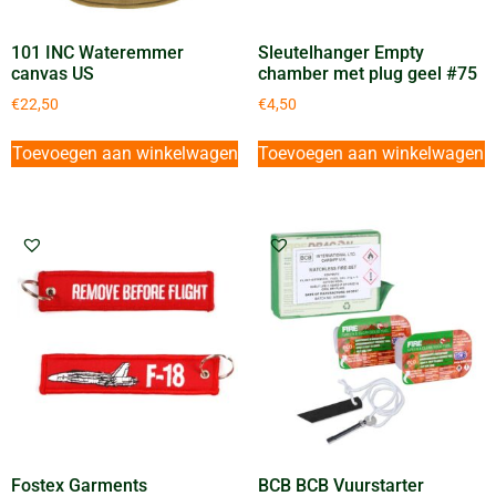
101 INC Wateremmer
Sleutelhanger Empty
canvas US
chamber met plug geel #75
€
22,50
€
4,50
Toevoegen aan winkelwagen
Toevoegen aan winkelwagen
Fostex Garments
BCB BCB Vuurstarter