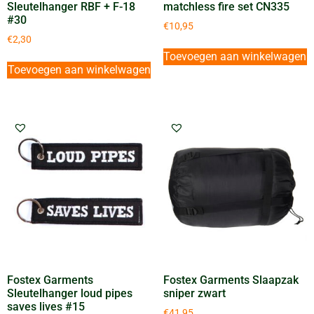
Sleutelhanger RBF + F-18
matchless fire set CN335
#30
€
10,95
€
2,30
Toevoegen aan winkelwagen
Toevoegen aan winkelwagen
Fostex Garments
Fostex Garments Slaapzak
Sleutelhanger loud pipes
sniper zwart
saves lives #15
€
41,95