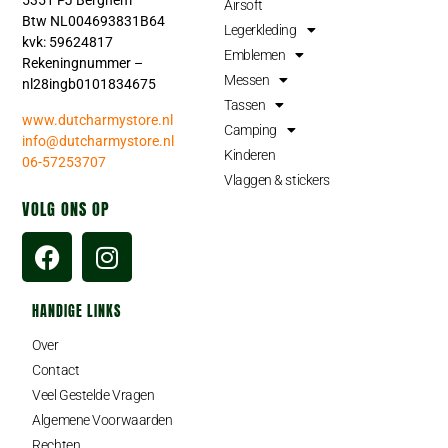
5351 PJ Berghem
Airsoft
Btw NL004693831B64
Legerkleding
kvk: 59624817
Emblemen
Rekeningnummer –
Messen
nl28ingb0101834675
Tassen
www.dutcharmystore.nl
Camping
info@dutcharmystore.nl
Kinderen
06-57253707
Vlaggen & stickers
VOLG ONS OP
HANDIGE LINKS
Over
Contact
Veel Gestelde Vragen
Algemene Voorwaarden
Rechten