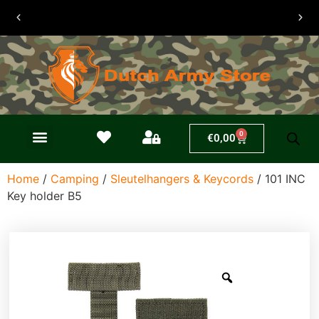
30 dagen
retouren
0
€
0,00
Home
/
Camping
/
Sleutelhangers & Keycords
/ 101 INC
Key holder B5