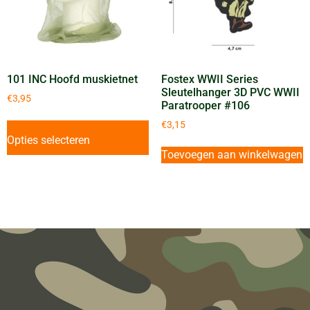
101 INC Hoofd muskietnet
Fostex WWII Series
Sleutelhanger 3D PVC WWII
€
3,95
Paratrooper #106
€
3,15
Opties selecteren
Toevoegen aan winkelwagen