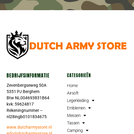
BEDRIJFSINFORMATIE
CATEGORIEËN
Zevenbergseweg 50A
Home
5351 PJ Berghem
Airsoft
Btw NL004693831B64
Legerkleding
kvk: 59624817
Emblemen
Rekeningnummer –
Messen
nl28ingb0101834675
Tassen
www.dutcharmystore.nl
Camping
info@dutcharmystore.nl