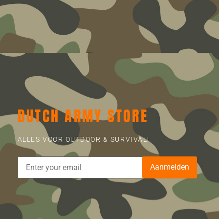
DUTCH ARMY STORE
ALLES VOOR OUTDOOR & SURVIVAL!
Aanmelden