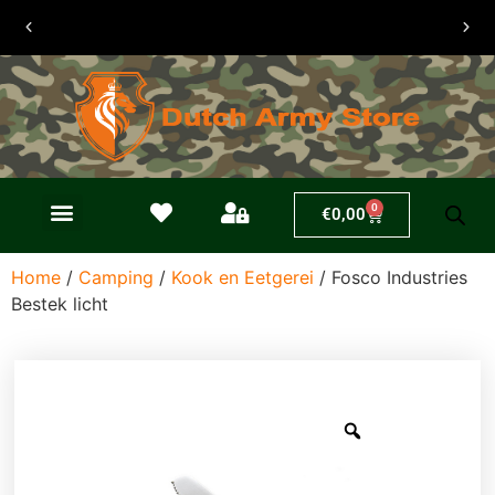
30 dagen
retouren
0
€
0,00
Home
/
Camping
/
Kook en Eetgerei
/ Fosco Industries
Bestek licht