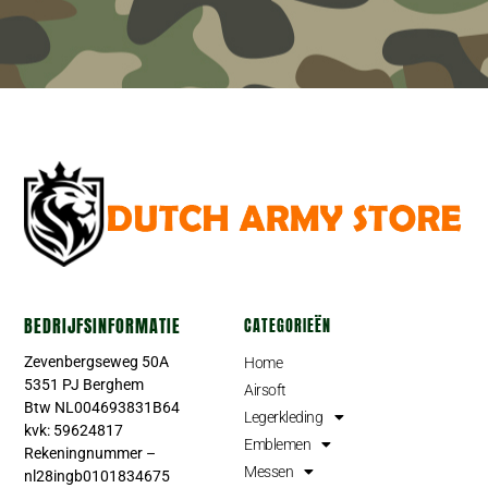
BEDRIJFSINFORMATIE
CATEGORIEËN
Zevenbergseweg 50A
Home
5351 PJ Berghem
Airsoft
Btw NL004693831B64
Legerkleding
kvk: 59624817
Emblemen
Rekeningnummer –
Messen
nl28ingb0101834675