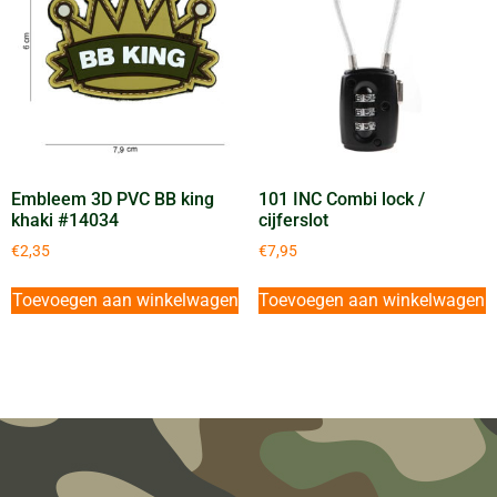
Embleem 3D PVC BB king
101 INC Combi lock /
khaki #14034
cijferslot
€
2,35
€
7,95
Toevoegen aan winkelwagen
Toevoegen aan winkelwagen