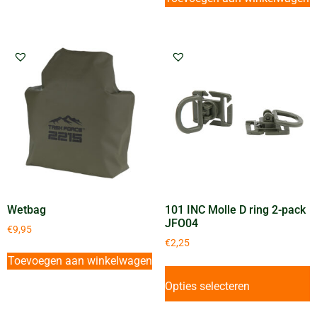
Wetbag
101 INC Molle D ring 2-pack
JFO04
€
9,95
€
2,25
Toevoegen aan winkelwagen
Opties selecteren