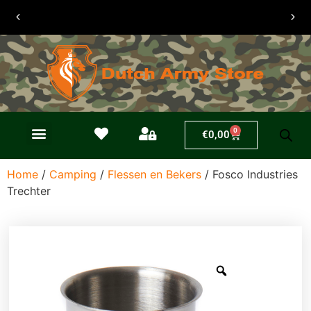
30 dagen
retouren
0
€
0,00
Home
/
Camping
/
Flessen en Bekers
/ Fosco Industries
Trechter