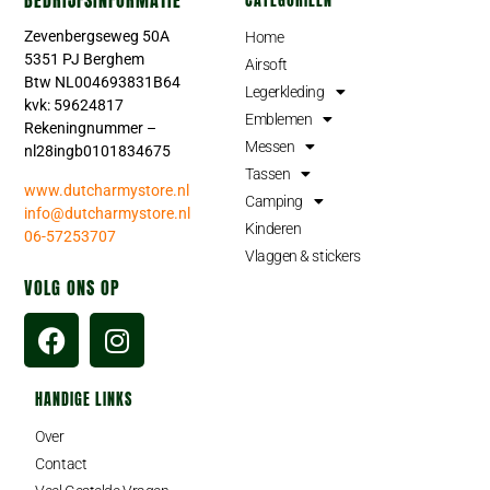
BEDRIJFSINFORMATIE
CATEGORIEËN
Zevenbergseweg 50A
Home
5351 PJ Berghem
Airsoft
Btw NL004693831B64
Legerkleding
kvk: 59624817
Emblemen
Rekeningnummer –
Messen
nl28ingb0101834675
Tassen
www.dutcharmystore.nl
Camping
info@dutcharmystore.nl
Kinderen
06-57253707
Vlaggen & stickers
VOLG ONS OP
HANDIGE LINKS
Over
Contact