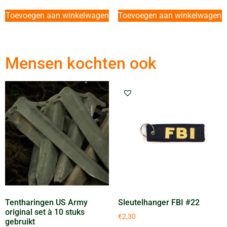
Toevoegen aan winkelwagen
Toevoegen aan winkelwagen
Mensen kochten ook
Tentharingen US Army
Sleutelhanger FBI #22
original set à 10 stuks
€
2,30
gebruikt