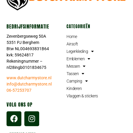
BEDRIJFSINFORMATIE
CATEGORIEËN
Zevenbergseweg 50A
Home
5351 PJ Berghem
Airsoft
Btw NL004693831B64
Legerkleding
kvk: 59624817
Emblemen
Rekeningnummer –
Messen
nl28ingb0101834675
Tassen
www.dutcharmystore.nl
Camping
info@dutcharmystore.nl
Kinderen
06-57253707
Vlaggen & stickers
VOLG ONS OP