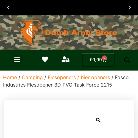
30 dagen
retouren
0
€
0,00
Home
/
Camping
/
Flesopeners / bier openers
/ Fosco
Industries Flesopener 3D PVC Task Force 2215