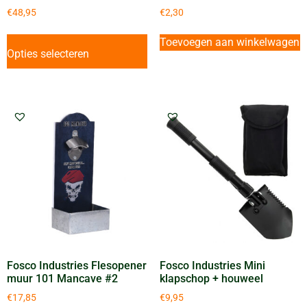
€
48,95
€
2,30
Toevoegen aan winkelwagen
Opties selecteren
Fosco Industries Flesopener
Fosco Industries Mini
muur 101 Mancave #2
klapschop + houweel
€
17,85
€
9,95