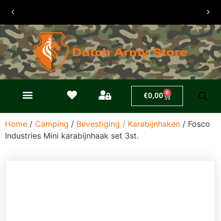
0
€
0,00
Home
/
Camping
/
Bevestiging / Karabijnhaken
/ Fosco
Industries Mini karabijnhaak set 3st.