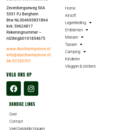
Zevenbergseweg 50A
Home
5351 PJ Berghem
Airsoft
Btw NL004693831B64
Legerkleding
kvk: 59624817
Emblemen
Rekeningnummer –
Messen
nl28ingb0101834675
Tassen
www.dutcharmystore.nl
Camping
info@dutcharmystore.nl
Kinderen
06-57253707
Vlaggen & stickers
VOLG ONS OP
HANDIGE LINKS
Over
Contact
Veel Gestelde Vragen